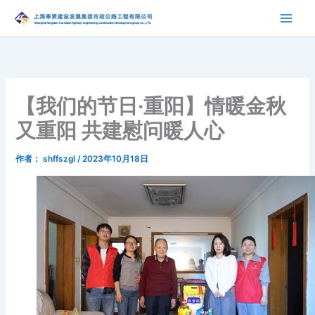
跳
至
内
容
【我们的节日·重阳】情暖金秋
又重阳 共建慰问暖人心
作者：
shffszgl
/
2023年10月18日