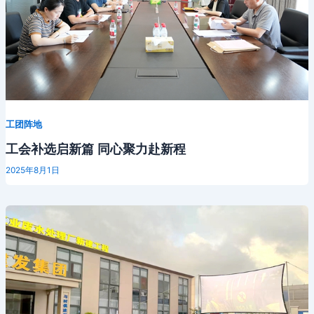
工团阵地
工会补选启新篇 同心聚力赴新程
2025年8月1日