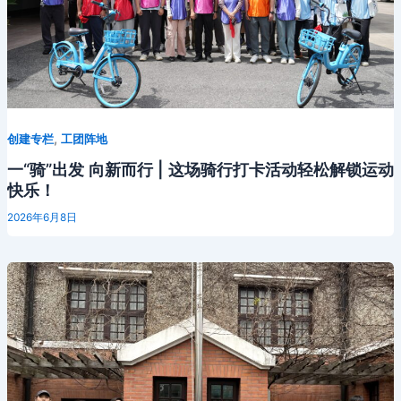
,
创建专栏
工团阵地
一“骑”出发 向新而行 | 这场骑行打卡活动轻松解锁运动
快乐！
2026年6月8日