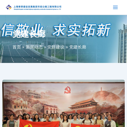
跳
至
内
容
党建长廊
首页
新闻动态
党群建设
党建长廊