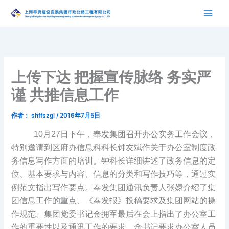
跳
至
内
容
上传下达 把握宣传脉络 务实严
谨 共推信息工作
作者：
shffszgl
/
2016年7月5日
10月27日下午，奉发集团召开办公实务工作会议，
特别邀请到区府办信息科科长钟友斌作关于办公室制度政
务信息写作方面的培训。钟科长详细讲述了政务信息的定
位、基本要求与内容、信息的分类和写作技巧等，通过实
例范文指出写作要点。奉发集团通讯负责人张嬛介绍了集
团信息工作的重点、《奉发报》投稿要求及集团网站的操
作规范。集团党委书记金拥军最后在会上指出了办公室工
作的重要性以及通讯工作的要求。金书记要求办公室人员