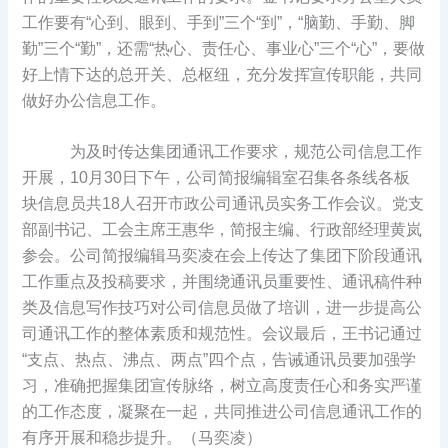
工作要有“心到、眼到、手到”三个“到”，“脑勤、手勤、脚
勤”三个“勤”，还需“热心、责任心、事业心”三个“心”，要做
好上情下达的总开关、总枢纽，充分发挥宣传职能，共同
做好办公信息工作。
为及时传达集团通讯工作要求，规范公司信息工作
开展，10月30日下午，公司简报编辑室召集各条线各板
块信息员共18人召开市政公司通讯员实务工作会议。党支
部副书记、工会主席王惠华，简报主编、行政部经理黄岚
参会。公司简报编辑马奕凌在会上传达了集团下阶段通讯
工作重点及投稿要求，并围绕通讯员重要性、通讯稿件种
类及信息写作技巧对公司信息员做了培训，进一步提高公
司通讯工作的整体素质和规范性。会议最后，王书记通过
“支点、热点、沸点、两点”四个点，告诫通讯员要加强学
习，准确把握集团宣传脉络，树立高度责任心和务实严谨
的工作态度，凝聚在一起，共同推进公司信息通讯工作的
有序开展和稳步提升。（马奕凌）