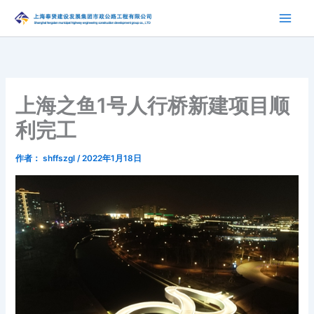
跳
至
内
容
上海之鱼1号人行桥新建项目顺
利完工
作者：
shffszgl
/
2022年1月18日