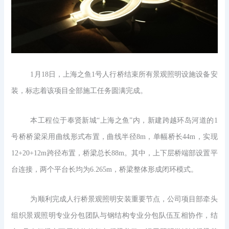
1月18日，上海之鱼1号人行桥结束所有景观照明设施设备安
装，标志着该项目全部施工任务圆满完成。
本工程位于奉贤新城“上海之鱼”内，新建跨越环岛河道的1
号桥桥梁采用曲线形式布置，曲线半径8m，单幅桥长44m，实现
12+20+12m跨径布置，桥梁总长88m。其中，上下层桥端部设置平
台连接，两个平台长均为6.265m，桥梁整体形成闭环模式。
为顺利完成人行桥景观照明安装重要节点，公司项目部牵头
组织景观照明专业分包团队与钢结构专业分包队伍互相协作，结