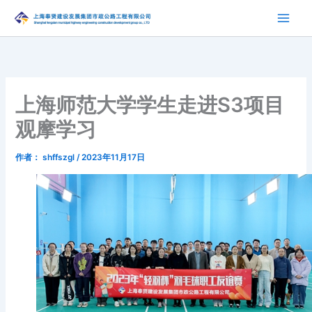
跳
至
内
容
上海师范大学学生走进S3项目
观摩学习
作者：
shffszgl
/
2023年11月17日