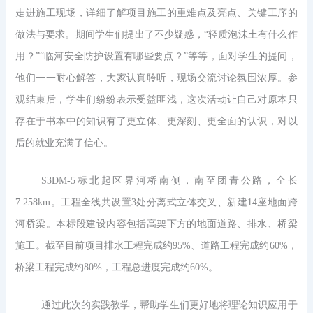
走进施工现场，详细了解项目施工的重难点及亮点、关键工序的
做法与要求。期间学生们提出了不少疑惑，“轻质泡沫土有什么作
用？”“临河安全防护设置有哪些要点？”等等，面对学生的提问，
他们一一耐心解答，大家认真聆听，现场交流讨论氛围浓厚。参
观结束后，学生们纷纷表示受益匪浅，这次活动让自己对原本只
存在于书本中的知识有了更立体、更深刻、更全面的认识，对以
后的就业充满了信心。
S3DM-5标北起区界河桥南侧，南至团青公路，全长
7.258km。工程全线共设置3处分离式立体交叉、新建14座地面跨
河桥梁。本标段建设内容包括高架下方的地面道路、排水、桥梁
施工。截至目前项目排水工程完成约95%、道路工程完成约60%，
桥梁工程完成约80%，工程总进度完成约60%。
通过此次的实践教学，帮助学生们更好地将理论知识应用于