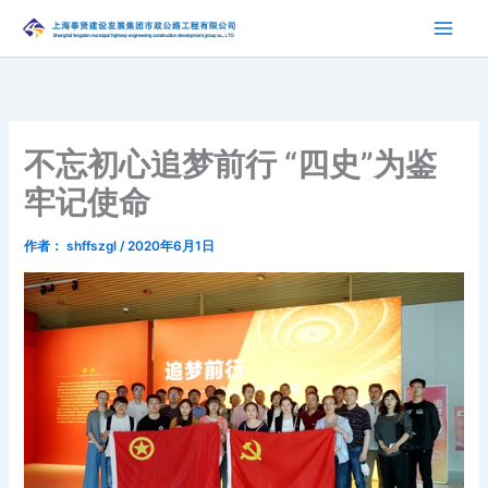
跳
至
内
容
不忘初心追梦前行 “四史”为鉴
牢记使命
作者：
shffszgl
/
2020年6月1日