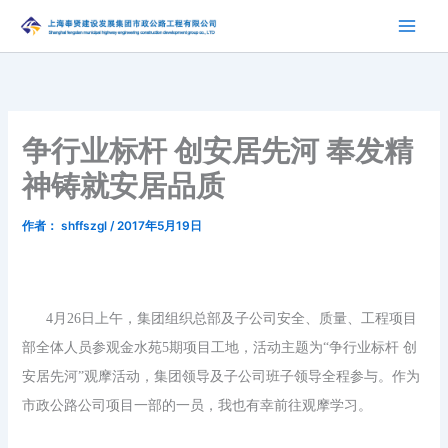
跳
至
内
容
争行业标杆 创安居先河 奉发精
神铸就安居品质
作者：
shffszgl
/
2017年5月19日
4月26日上午，
集团组织总部及子公司安全、质量、工程项目
部全体人员
参观金水苑
5期项目工地，
活动主题为
“争行业标杆 创
安居先河”观摩活动，集团领导及子公司班子领导全程参与。
作为
市政公路
公司
项目一部的一员，我也有幸前往观摩学习。