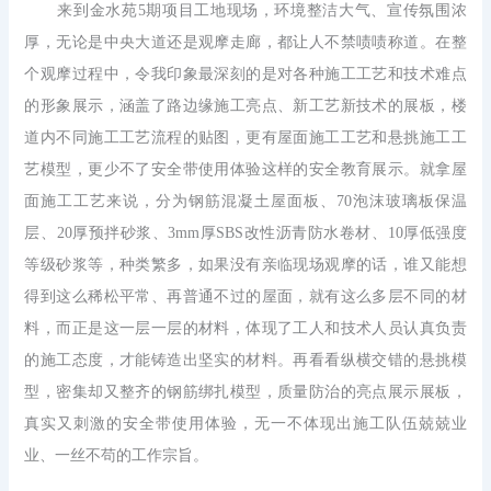
来到金水苑
5
期项目工地现场，环境整洁大气、宣传氛围浓
厚，无论是中央大道还是观摩走廊，都让人不禁啧啧称道。在整
个观摩过程中，令我印象最深刻的是对各种施工工艺和技术难点
的形象展示，涵盖了路边缘施工亮点、新工艺新技术的展板，楼
道内不同施工工艺流程的贴图，更有屋面施工工艺和悬挑施工工
艺模型，更少不了安全带使用体验这样的安全教育展示。就拿屋
面施工工艺来说，分为钢筋混凝土屋面板、
70
泡沫玻璃板保温
层、
20
厚预拌砂浆、
3mm
厚
SBS
改性沥青防水卷材、
10
厚低强度
等级砂浆等，种类繁多，如果没有亲临现场观摩的话，谁又能想
得到这么稀松平常、再普通不过的屋面，就有这么多层不同的材
料，而正是这一层一层的材料，体现了工人和技术人员认真负责
的施工态度，才能铸造出坚实的材料。再看看纵横交错的悬挑模
型，密集却又整齐的钢筋绑扎模型，质量防治的亮点展示展板，
真实又刺激的安全带使用体验，无一不体现出施工队伍兢兢业
业、一丝不苟的工作宗旨。