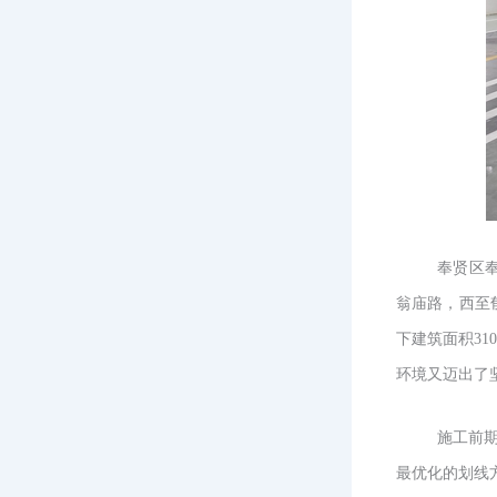
奉贤区奉
翁庙路，西至郁
下建筑面积31
环境又迈出了
施工前
最优化的划线