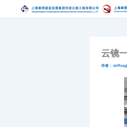
跳
至
内
容
云镜
作者：
shffszg