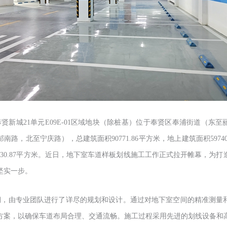
贤新城21单元E09E-01区域地块（除桩基）位于奉贤区奉浦街道（东
南路，北至宁庆路），总建筑面积90771.86平方米，地上建筑面积59740
030.87平方米。近日，地下室车道样板划线施工工作正式拉开帷幕，为
坚实一步。
期，由专业团队进行了详尽的规划和设计。通过对地下室空间的精准测量
方案，以确保车道布局合理、交通流畅。施工过程采用先进的划线设备和