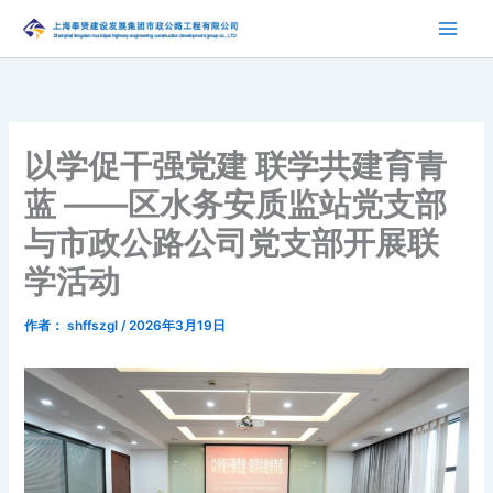
跳
至
内
容
以学促干强党建 联学共建育青
蓝 ——区水务安质监站党支部
与市政公路公司党支部开展联
学活动
作者：
shffszgl
/
2026年3月19日