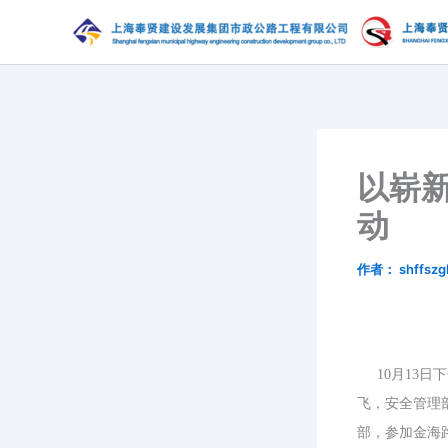
跳
至
内
容
以崭新
动
作者：
shffszg
10月13日下
飞，安全管理
部，参加金海