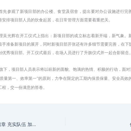
首先参观了新项目部的办公楼、食堂及宿舍，提出要对办公设施进行完
善安排项目部人员的饮食起居，在日常管理方面需要着重把关。
理吴光辉在开工仪式上指出：新项目部的成立标志着新开端，新气象。
着手准备新项目的展开，同时新项目部开张还有许多细节需要完善，在下
创优秀项目部。开工仪式最后，在场人员进行了升旗仪式并一起合影留念
旗下，项目部人员表示将以崭新的面貌、饱满的热情、积极的行动，面对
、质量第一、效率第一”的原则，力争在限定的工期内保质保量、安全高效
工程，交一份满意的答卷。
转变身份 开启新篇章 充实队伍 加快团建设