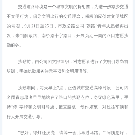
交通道路环境是一个城市文明的折射窗，为进一步减少交通
不文明行为，倡导文明出行的交通理念，积极响应创建文明城区
的号召，
9月21日至2
5
日，市政公路公司
“朝路”青年志愿者再出
发，来到解放路、南桥路十字路口，开展为期一周的路口志愿执
勤服务。
执勤前，由公司团支部组织，对志愿者进行了文明引导岗前
培训，明确执勤服务注意事项和文明用语等。
执勤期间，每天早上
7点，正值城市交通高峰时段，公司四
名团青志愿者早早地站在了路口的执勤点位，身穿绿色马甲，手
持“停“字牌和文明引导旗，挺直腰板，动作规范，对过往车辆和
行人开展交通引导。
“您好，绿灯还没亮，请等一会儿再过马路。”“阿姨您好，