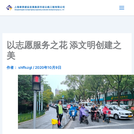
跳
至
内
容
以志愿服务之花 添文明创建之
美
作者：
shffszgl
/
2020年10月9日