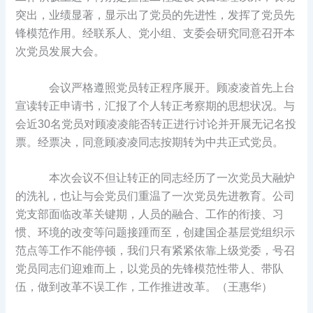
突出，业绩显著，显示出了党员的先进性，发挥了党员先
锋模范作用。经联系人、党小组、支委会研究同意召开本
次党员发展大会。
会议严格遵照党员转正程序展开。顾凌凌首先上台
宣读转正申请书，汇报了个人转正考察期的思想状况。与
会近30名党员对顾凌凌能否转正进行讨论并开展无记名投
票。经票决，同意顾凌凌同志按期转为中共正式党员。
本次会议不但让转正的同志经历了一次党员大融炉
的洗礼，也让与会党员们重温了一次党员先进教育。公司
党支部面临改革关键期，人员的融合、工作的衔接、习
惯、环境的改变等问题接踵而至，创建国企基层党组织示
范点等工作不能停顿，我们只有紧紧依靠上级党委，号召
党员同志们迎难而上，以党员的先锋模范性带人、带队
伍，做到改革不误工作，工作推进改革。（王惠华）