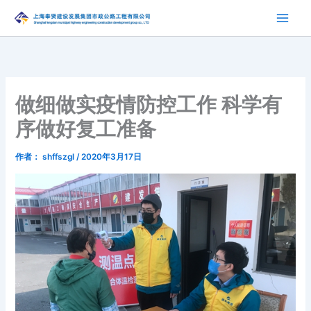
跳
至
内
容
做细做实疫情防控工作 科学有
序做好复工准备
作者：
shffszgl
/
2020年3月17日