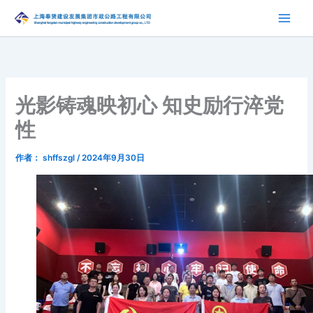
跳
至
内
容
光影铸魂映初心 知史励行淬党
性
作者：
shffszgl
/
2024年9月30日