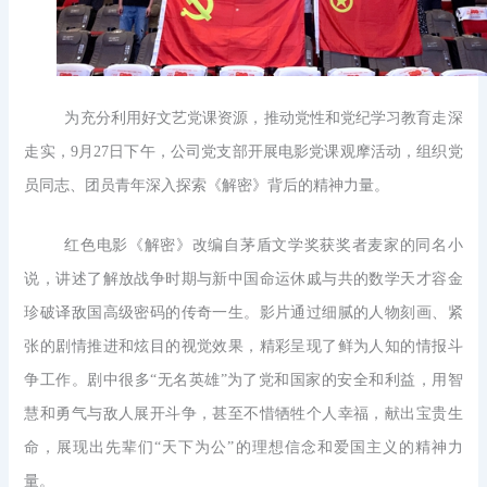
为充分利用好文艺党课资源，推动党性和党纪学习教育走深
走实，9月27日下午，公司党支部开展电影党课观摩活动，组织党
员同志、团员青年深入探索《解密》背后的精神力量。
红色电影《解密》改编自茅盾文学奖获奖者麦家的同名小
说，讲述了解放战争时期与新中国命运休戚与共的数学天才容金
珍破译敌国高级密码的传奇一生。影片通过细腻的人物刻画、紧
张的剧情推进和炫目的视觉效果，精彩呈现了鲜为人知的情报斗
争工作。剧中很多“无名英雄”为了党和国家的安全和利益，用智
慧和勇气与敌人展开斗争，甚至不惜牺牲个人幸福，献出宝贵生
命，展现出先辈们“天下为公”的理想信念和爱国主义的精神力
量。