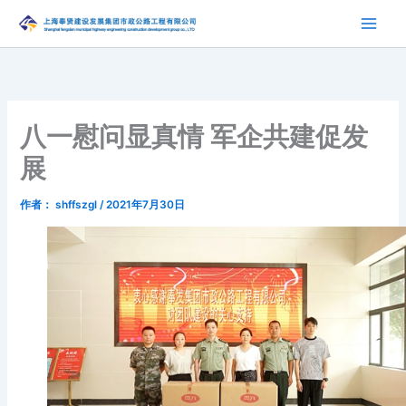
跳
至
内
容
八一慰问显真情 军企共建促发
展
作者：
shffszgl
/
2021年7月30日