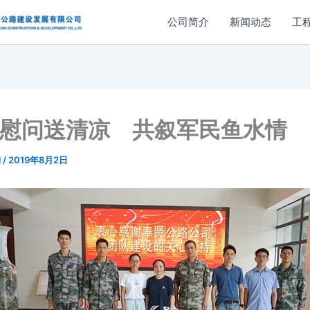
公司简介
新闻动态
工
”慰问送清凉 共叙军民鱼水情
l
/
2019年8月2日