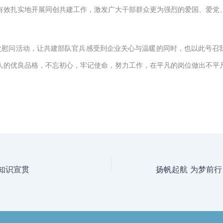
有效扎实地开展同创共建工作，激发广大干部群众更为强烈的爱国、爱党
次慰问活动，让共建部队官兵感受到企业关心与温暖的同时，也以此号召
人的优良品格，不忘初心，牢记使命，努力工作，在平凡的岗位做出不平
全知识宣贯