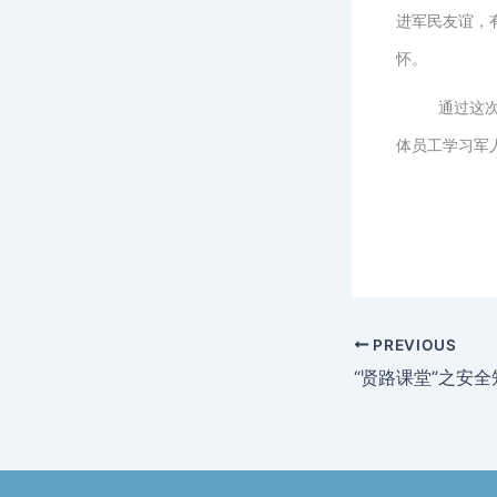
进军民友谊，
怀。
通过这
体员工学习军
PREVIOUS
“贤路课堂”之安