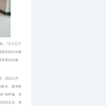
，7月31日下
团来到结对共建
候和美好祝愿，
理、思想工作、
岗敬业、顽强拼
持“同呼吸、共
切军民关系，增