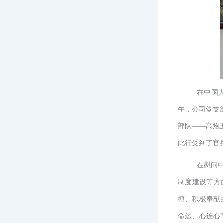
在中国
午，公司党支
部队——高炮
此行受到了官
在慰问
制度建设等方
搏、积极奉献
命运、心连心