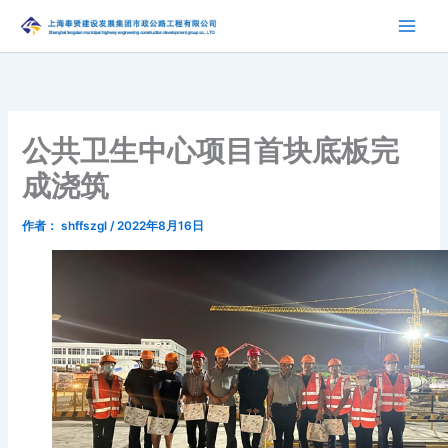
跳
至
内
容
公共卫生中心项目首块底板完
成浇筑
作者：
shffszgl
/
2022年8月16日