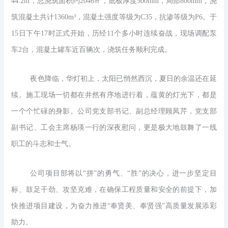
44.2m，总浇筑面积约2046㎡，底板厚度500mm，局部800mm，浇
筑混凝土共计1360m³，混凝土强度等级为C35，抗渗等级为P6。于
15日下午17时正式开始，历经11个多小时连续奋战，现场调配泵
车2台，混凝土罐车近百辆次，浇筑任务顺利完成。
夜色降临，华灯初上，太阳已悄然西沉，夏日的余温还在延
续。施工现场一切都在井然有序地进行着，蕴黄的灯光下，都是
一个个忙碌的身影。公司党支部书记、副总经理顾凤芹，党支部
副书记、工会主席杨瑛一行的深夜慰问，更是极大地鼓舞了一线
职工的斗志和士气。
公司项目部将以“拼”的勇气、“胜”的决心，进一步坚定目
标、鼓足干劲、攻坚克难，在确保工程质量和安全的前提下，加
快推进项目建设，为奋力推进“奉贤美、奉贤强”高质量发展添彩
助力。