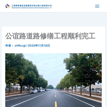
跳
至
内
容
公谊路道路修缮工程顺利完工
作者：
shffszgl
/
2020年11月18日