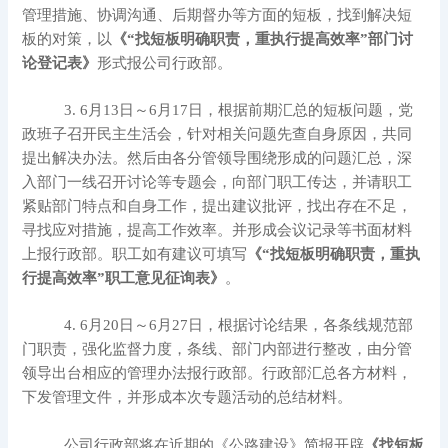
管理措施、协调沟通、后期督办等方面的短板，找到解决短
板的对策，以
《“找短板明确职责，重执行提高效率”部门讨
论登记表》
形式报公司行政部。
3. 6月13日～6月17日，根据前期汇总的短板问题，党
政班子召开民主生活会，针对相关问题先查自身原因，共同
提出解决办法。然后由各分管领导围绕形成的问题汇总，深
入部门一线召开讨论等专题会，向部门职工传达，并请职工
紧贴部门特点和自身工作，提出建议批评，找出存在不足，
寻找应对措施，提高工作效率。并形成会议记录等书面材料
上报行政部。职工如有建议可填写
《“找短板明确职责，重执
行提高效率”职工意见
征询
表》
。
4. 6月20
日
～6月27日，根据讨论结果，各条线规范部
门职责，强化监督力度，条线、部门内部进行整改，由分管
领导出台相应的管理办法报行政部。行政部汇总各方材料，
下发管理文件，并形成本次专题活动的总结材料。
公司行政部将在近期的《公路建设》简报开辟
《找短板