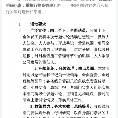
明确职责，重执行提高效率》
栏目，刊登相关讨论内容和优
秀的应对建议和举措。
活动要求
广泛宣传，由上至下，全面动员。
公司上下、
全体员工要将本次专题讨论活动思想统一，做到人
人知晓、人人参与，形成共识，营造氛围，引导全
体员工齐心协力，迎难而上，层层分解、查找各种
短板，时时检查施工管理环节中的诟病，人人争做
公司发展的责任人。
2. 积极组织，分级管理，由点及面。
本次大
讨论以总经理和书记为一级领导，全面督责、全过
程统筹领导；各条线分管副总按条线负责宣传动
员、汇总交流、总结汇报；各部门负责人组织实施
本部门阶段性议题讨论、征询意见和建议、按时间
节点上报讨论情况，落实具体工作。
3. 群策群力，务求实效，总结提升。
各条线各
部门要认真分析，仔细研究，以自身部门涉及的工