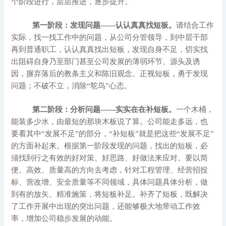
个阶段进行，层层推进，逐步提升。
第一阶段：发现问题——认认真真找短板。
请结合工作
实际，找一找工作中的问题，从公司分管领导，到中层干部
再到普通职工，认认真真找出短板，发现自身不足，切实找
出阻碍自身乃至部门甚至公司发展的薄弱环节、源头及诱
因，摒弃落后的教条主义和陈旧观念。正视短板，勇于发现
问题；不破不立，消除“鸵鸟”心态。
第二阶段：分析问题——实实在在补短板。
一个木桶，
能装多少水，由最短的那块木板说了算。公司能走多远，也
要看其中“发展不足”的部分，“补短板”就是把这些“发展不足”
的方面补起来。
根据第一阶段发现的问题，找出的短板，必
须找到行之有效的好对策、好思路、好做法来应对。要以简
便、高效、质量高的方向去考虑，针对工程管理、经营招投
标、营改增、安全质量等不同领域，具体问题具体分析，做
到有的放矢、精准施策，将短板补足。补齐了短板，既解决
了工作开展中出现的突出问题，还能够极大地带动工作效
率，增加公司稳步发展的动能。