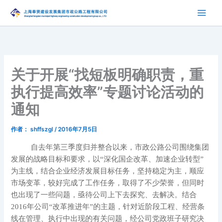
跳
至
内
容
关于开展“找短板明确职责，重
执行提高效率”专题讨论活动的
通知
作者：
shffszgl
/
2016年7月5日
自去年第三季度归并整合以来，市政公路公司围绕集团
发展的战略目标和要求，以“深化国企改革、加速企业转型”
为主线，结合企业经济发展目标任务，坚持稳定为主，顺应
市场变革，较好完成了工作任务，取得了不少荣誉
，
但同时
也出现
了
一些问题，亟待公司上下去探究、去解决。结合
2016年公司“改革推进年”的主题，针对近阶段工程、经营条
线在管理、执行中出现的有关问题，
经公司党政班子研究决