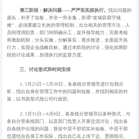
第三阶段：解决问题——严严实实抓执行。
找出问题的
源头，补齐了短板，并非一劳永逸，所谓“攻城容易守城
难”，必须要建立长效的管理机制，出台相关的管理方法，人
员间理清职责，部门间明确分工，提升领导能力，完善考核
和激励机制，
分头实施，分解落实，逐步推进，
全面提升执
行力，实现企业战略目标。
通过本阶段的讨论，强化前两阶
段的讨论成果，加强执行的监督力度。
三、讨论形式和时间安排
1. 5月2
5
日～5月
30
日，各条线分管领导进行自我分
析，找出自身在管理工作中的问题和短板，并找到相应的对
策，以书面形式报公司行政部。
2. 5月3
1
日～6月
8
日，各条线分管领导以多种形式，与
各自分管条线部门、以及部门负责人开展交流讨论，找出各
自条线中出现的问题，督促中层干部切实补短板。中层干部
也需结合自身工作实际，找出自己在上传下达、贯彻指示、