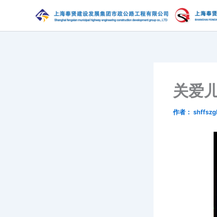
跳
至
内
容
关爱儿
作者：
shffszg