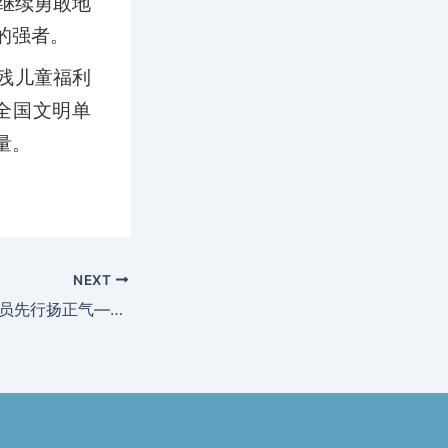
继续勇敢地
的强者。
残儿童福利
全国文明单
量。
NEXT
扫黑除恶保安宁 党员先行扬正气—公司党支部开展“扫黑除恶·党员先行”主题党日活动