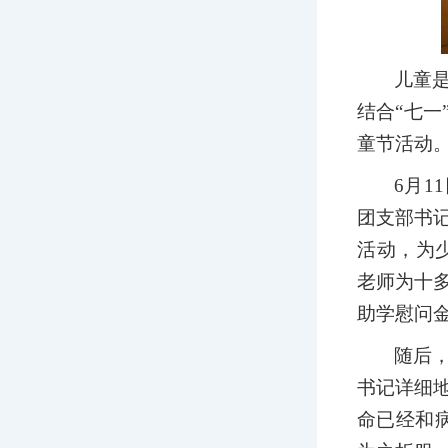
儿童
结合“七
童节活动
6月
团支部书记
活动，为
老师为十
助学慰问
随后
书记详细
命已经和