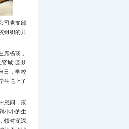
公司党支部
校组织的儿
主席杨瑛，
在贤城”圆梦
当日，学校
学生送上了
中慰问，康
到小小的生
，顿时深深