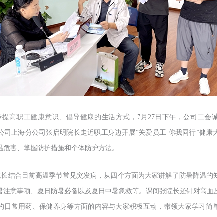
步提高职工健康意识、倡导健康的生活方式，7月27日下午，公司工会
公司上海分公司张启明院长走近职工身边开展“关爱员工 你我同行”健康
温危害、掌握防护措施和个体防护方法。
院长结合目前高温季节常见突发病，从四个方面为大家讲解了防暑降温的
暑注意事项、夏日防暑必备以及夏日中暑急救等。课间张院长还针对高血
的日常用药、保健养身等方面的内容与大家积极互动，带领大家学习简