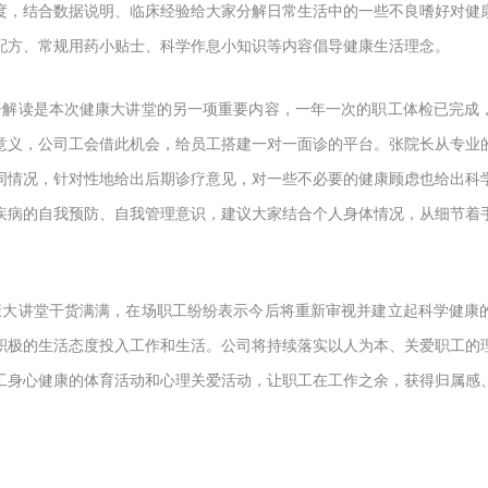
度，结合数据说明、临床经验给大家分解日常生活中的一些不良嗜好对健
配方、常规用药小贴士、科学作息小知识等内容倡导健康生活理念。
告解读是本次健康大讲堂的另一项重要内容，一年一次的职工体检已完成
意义，公司工会借此机会，给员工搭建一对一面诊的平台。张院长从专业
同情况，针对性地给出后期诊疗意见，对一些不必要的健康顾虑也给出科
疾病的自我预防、自我管理意识，建议大家结合个人身体情况，从细节着
康大讲堂干货满满，在场职工纷纷表示今后将重新审视并建立起科学健康
积极的生活态度投入工作和生活。公司将持续落实以人为本、关爱职工的
工身心健康的体育活动和心理关爱活动，让职工在工作之余，获得归属感