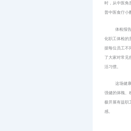
时，从中医角
普中医食疗小
体检报
化职工体检的
据每位员工不
了大家对常见
活习惯。
这场健
强健的体魄、
极开展有益职
感。