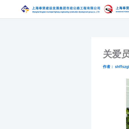
跳
至
内
容
关爱员
作者：
shffszg