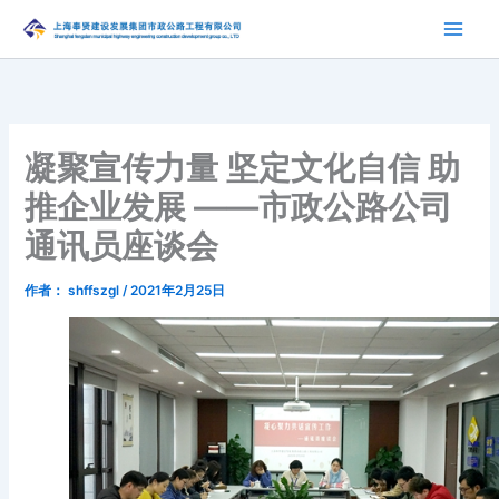
跳
至
内
容
凝聚宣传力量 坚定文化自信 助
推企业发展 ——市政公路公司
通讯员座谈会
作者：
shffszgl
/
2021年2月25日