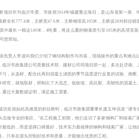
桥项目作为临沂市委、市政府
2014
年城建重点项目，是山东省第一座、
该桥全长
777.4
米，主桥宽
47.6
米，主桥钢塔高
105
米，主桥设
28
对斜拉锁
其中最长一根达
149
米，
4
吨重，将这么重的钢索牵引至
105
米的高塔安装
度可想而知。
场负责人李波向我们介绍了钢结构制作与吊装，现场操作的重点和难点
，临沂市政集团公司质量技术部、建材公司同项目部一起，多次赴济南、
学习，从选材、配合比再到混凝土浇筑的季节温度进行反复的试验、推断
年研究，就地取材，研制出了大流态、低收缩、高抗裂、高韧性的混凝土
，通过大量数据证明，满足施工需要。
成功造就如此高难度的斜拉桥时，临沂市政集团董事长庞玉坤说道
:“请
队伍做专业的项目。”在工程施工初期，他们走访了多家钢构厂和锚索厂
价最低的，而是选择口碑最好，技术实力最雄厚的钢构和锚索厂家，让他
务。只有在源头控制好技术和质量，才能做出优质的工程。