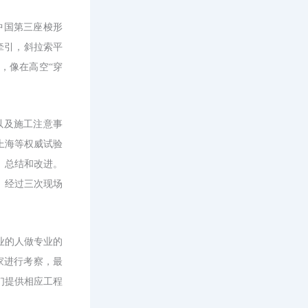
中国第三座梭形
牵引，斜拉索平
，像在高空
“穿
以及施工注意事
上海等权威试验
、总结和改进。
。经过三次现场
专业的人做专业的
家进行考察，最
们提供相应工程