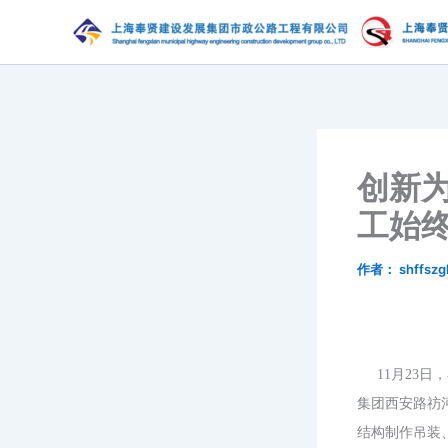
跳
至
内
容
创新为
工始
作者：
shffszg
11月23日
集团西安路祊
结构制作吊装