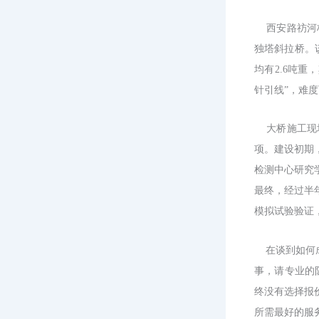
西安路祊河
独塔斜拉桥。
均有
2.6
吨重，
针引线”，难
大桥施工现
项。建设初期
检测中心研究
最终，经过半
模拟试验验证
在谈到如何
事，请专业的
终没有选择报
所需最好的服