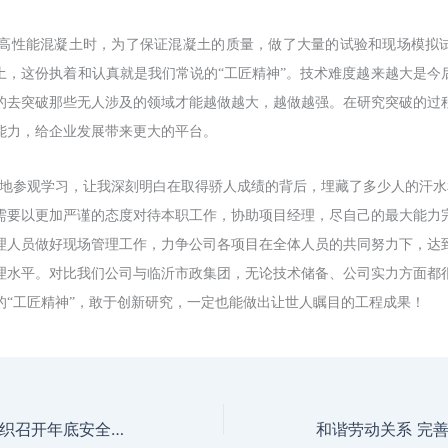
高性能混凝土时，为了保证混凝土的质量，做了大量的试验和现场模拟
土，这份执着和认真就是我们常说的
“工匠精神”。技术难度越来越大是今
的去突破那些无人涉及的领域才能越做越大，越做越强。在研究突破的过
能力，给企业发展带来更大的平台。
地参观学习，让我深刻明白在取得骄人成绩的背后，埋藏了多少人的汗水
需要以更加严谨的态度对待本职工作，协助项目经理，尽自己的最大能力
理人员做好现场管理工作，力争公司各项目在全体人员的共同努力下，达
理水平。对比我们公司与临沂市政集团，无论技术储备、公司实力方面都
的
“工匠精神”，敢于创新研究，一定也能做出让世人瞩目的工程成果！
浦星公路项目部组织召开年底安全专题会议
和谐劳动关系 完