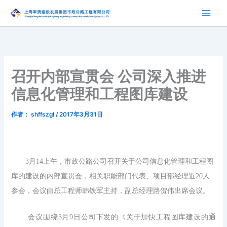
跳
至
内
容
召开内部宣贯会 公司深入推进
信息化管理和工程图库建设
作者：
shffszgl
/
2017年3月31日
3月14上午
，
市政公路公司
召开
关于公司
信息化管理
和
工程图
库的建设
的
内部宣贯会，
相关
职能部门
代表、项目部经理近
20
人
参会，会议由总工程师韩铁军主持，副总经理路贺伟出席会议。
会议围绕
3
月
9
日公司下发的《关于加快工程图库建设的通