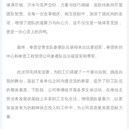
淋漓尽致。汗水与笑声交织，力量与技巧相碰，攻防转换间尽显
团队智慧。在每一次击掌相庆、相互鼓励中，加深了彼此间的友
谊，增强了团队的凝聚力与向心力。这不仅仅是一场体育竞技，
更是一次心灵上的共鸣。
最终，奉贤交警支队参赛队伍获得本次比赛冠军，奉贤疾控
中心和奉贤工程管理公司参赛队伍分获亚军和季军。
此次羽毛球友谊赛，为职工们搭建了一个展示自我、挑战自
我的舞台，架起了各单位之间沟通交流的桥梁，提升了职工队伍
的整体素质。下阶段，公司将继续开展各类文体活动，在推动主
营业务发展的基础上丰富职工文化生活，增强团队凝聚力，以更
加奋发有为的精神状态投入到工作中，为公司高质量发展贡献力
量。