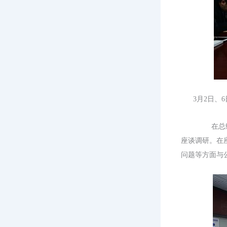
3月2日、6
在总
座谈
调研
。
在
问题等方面与