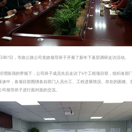
日
和
7日，
市政公路
公司
党政
领导班子
开展了新年下基层调研走访活动。
经理
陈强的
带领下，
公司班子成员先后
走访
了
6个
工程
项目部
，组织各部
座谈中，各项目部围绕
各自部门人员分工、
工程进展情况、
存在的困难、
公司领导班子进行面对面的交流
。