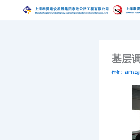
跳
至
内
容
基层
作者：
shffszg