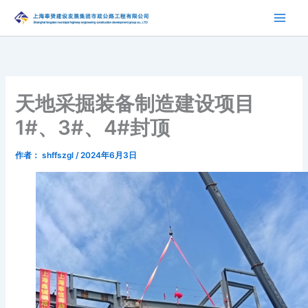
跳
至
内
容
天地采掘装备制造建设项目
1#、3#、4#封顶
作者：
shffszgl
/
2024年6月3日