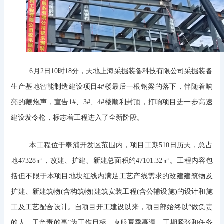
6月2日10时18分，天地上海采掘装备科技有限公司采掘装备
生产基地智能制造建设项目4#楼最后一根钢梁的落下，伴随着响
亮的鞭炮声，宣告1#、3#、4#楼顺利封顶，打响项目进一步高速
建设发令枪，标志着工程进入了全新阶段。
本工程位于奉浦开发区范围内，项目工期510日历天，总占
地47328㎡，改建、扩建、新建总面积约47101.32㎡。工程内容包
括但不限于本项目地块红线内满足工艺产线需求的改建建筑物及
扩建、新建筑物(含构筑物)建筑安装工程(含公辅设施)的设计和施
工及工艺配合设计。自项目开工建设以来，项目部始终以“做负责
的人，干负责的事”为工作目标，克服夏季高温、工期紧张和任务