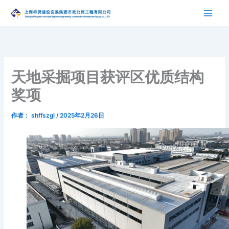
跳
至
内
容
天地采掘项目获评区优质结构
奖项
作者：
shffszgl
/
2025年2月26日