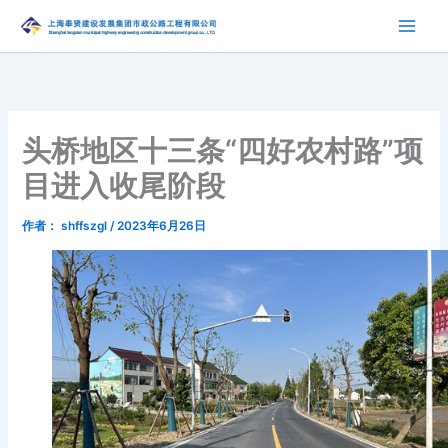
跳
至
内
容
头桥地区十三条“四好农村路”项
目进入收尾阶段
作者：
shffszgl
/
2023年6月26日