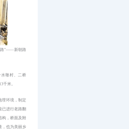
路”——新朝路
分水墩村、二桥
13千米。
地理环境，制定
段已进行老路翻
结构，桥面及附
量，也为美丽乡