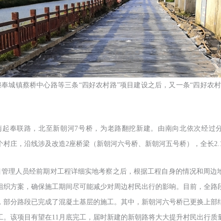
继奉城镇蔡桥中心路等三条
“四好农村路”项目建设之后，又一条“四好农村
南起奉联路，北至新朝河
7号桥，为老路翻挖新建。由南向北依次经过
个村庄，沿线涉及改造2座桥梁（新朝河六号桥、新朝河五号桥），全长2.
目管理人员经前期对工程详细实地考察之后，根据工程自身的情况和周边
组织方案，确保施工期间尽可能减少对周边村民出行的影响。目前，全路
，部分路段已完成了混凝土基层的施工。其中，新朝河六号桥已更换上部
工。该项目有望在
11月底完工，届时新建的新朝路将大大提升村民出行质