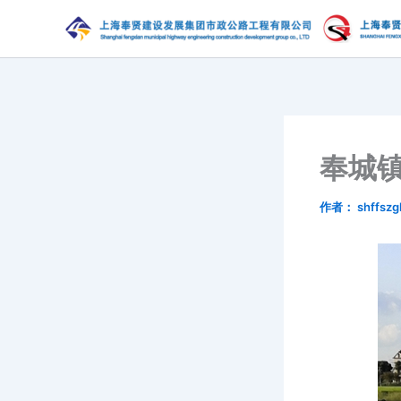
跳
至
内
容
奉城镇
作者：
shffszg