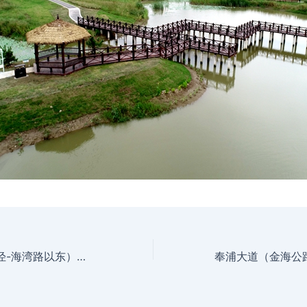
G228公路（鳗鲤泾-海湾路以东）新建工程FXI-1标、3标