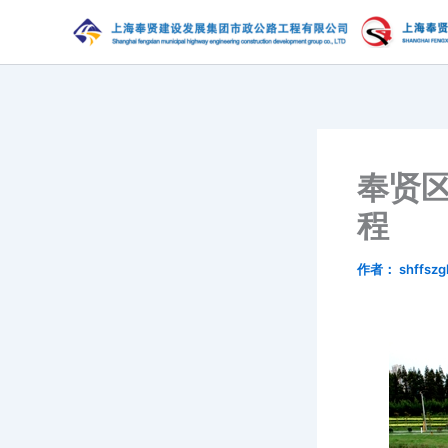
跳
至
内
容
奉贤
程
作者：
shffszg