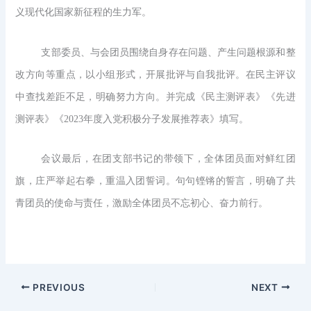
义现代化国家新征程的生力军。
支部委员、与会团员围绕自身存在问题、产生问题根源和整
改方向等重点，以小组形式，开展批评与自我批评。在民主评议
中查找差距不足，明确努力方向。并完成《民主测评表》《先进
测评表》《2023年度入党积极分子发展推荐表》填写。
会议最后，在团支部书记的带领下，全体团员面对鲜红团
旗，庄严举起右拳，重温入团誓词。句句铿锵的誓言，明确了共
青团员的使命与责任，激励全体团员不忘初心、奋力前行。
PREVIOUS
NEXT