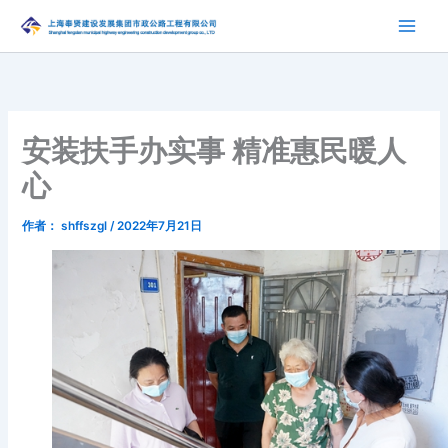
跳
至
内
容
安装扶手办实事 精准惠民暖人
心
作者：
shffszgl
/
2022年7月21日