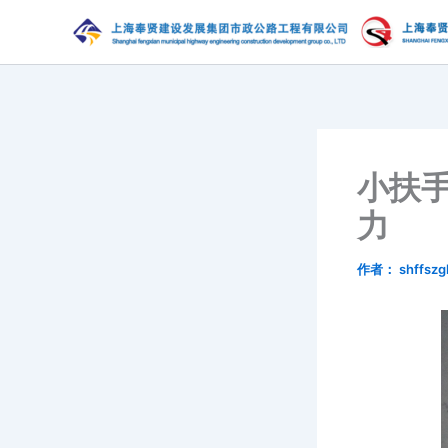
跳
至
内
容
小扶手
力
作者：
shffszg