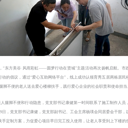
日，“东方美谷·风雨彩虹——圆梦行动在贤城”主题活动再次扬帆启航。
市
行动的倡议，通过
“爱心互助网络平台”，线上成功认领育秀五居两栋居民
腿脚不便的老人送去爱心楼梯扶手，践行爱心企业的社会职责和使命担当
老人腿脚不便和行动隐患，党支部书记康健第一时间联系了施工制作人员
月9日，党支部
书记
康健，党支部副书记、工会主席杨瑛会同居委会干部，
扶手定制方案，力促爱心项目早日完工投入使用，让老人享受到上下楼的