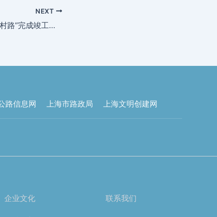
NEXT
庄行镇两条“四好农村路”完成竣工初验
公路信息网
上海市路政局
上海文明创建网
企业文化
联系我们