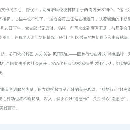
党支部的关心、督促下，两栋居民楼楼梯扶手于两周内安装到位。
“这下
下楼梯，心里再也不怕了。”居委会黄主任站在楼道口，扶着崭新的不锈
7月28日下午，党支部书记康健、杨瑛一行再次来到育秀五居，与居委会
装质量，并向老人询问使用情况，得到了社区居民的热切响应和由衷感谢
6年起，公司依托我区“东方美谷·风雨彩虹——圆梦行动在贤城”特色品牌
践行全国文明单位社会责任，常态化开展“送楼梯扶手”爱心活动，切实解
便。
传递善意温暖的力量，用梦想托起市民百姓的美好希望。
“圆梦行动”只有
爱心行动也将不断持续、深入，解决百姓“急愁难”，关注群众“愿思盼”，
的美好篇章。