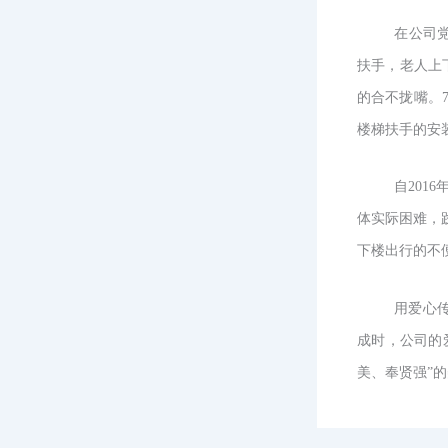
在公司
扶手，老人上
的合不拢嘴。
楼梯扶手的安
自
201
体实际困难，
下楼出行的不
用爱心
成时，公司的
美、奉贤强”