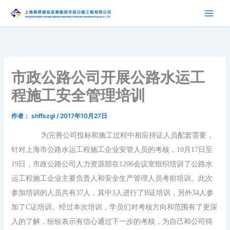
跳
至
内
容
市政公路公司开展公路水运工
程施工安全管理培训
作者：
shffszgl
/
2017年10月27日
为完善公司投标和施工过程中相应持证人员配套需要，
针对上海市公路水运工程施工企业安管人员的考核，
10
月
17
日至
19
日，市政公路公司人力资源部在
1206
会议室组织培训了公路水
运工程施工企业主要负责人和安全生产管理人员考前培训。此次
参加培训的人员共有
37
人，其中
3
人进行了
B
证培训，另外
34
人参
加了
C
证培训。经过本次培训，学员们对考核方向和范围有了更深
入的了解，纷纷表示有信心通过下一步的考核，为自己和公司得