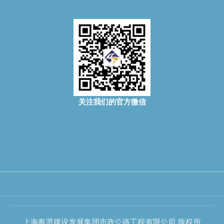
关注我们的官方微信
上海奉贤建设发展集团市政公路工程有限公司 版权所