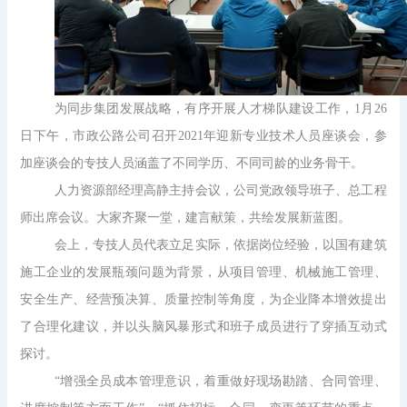
为同步集团发展战略，有序开展人才梯队建设工作，
1月26
日下午，市政公路公司召开2021年迎新专业技术人员座谈会，参
加座谈会的专技人员涵盖了不同学历、不同司龄的业务骨干。
人力资源部经理高静主持会议，公司党政领导班子、总工程
师出席会议。大家齐聚一堂，建言献策，共绘发展新蓝图。
会上，
专技人员代表立足实际，依据岗位经验，以国有建筑
施工企业的发展瓶颈问题为背景，从项目管理、机械施工管理、
安全生产、经营预决算、质量控制等角度，为企业降本增效提出
了合理化建议
，
并以头脑风暴形式和班子成员进行了穿插互动式
探讨。
“
增强全员成本管理意识，着重做好现场勘踏、合同管理、