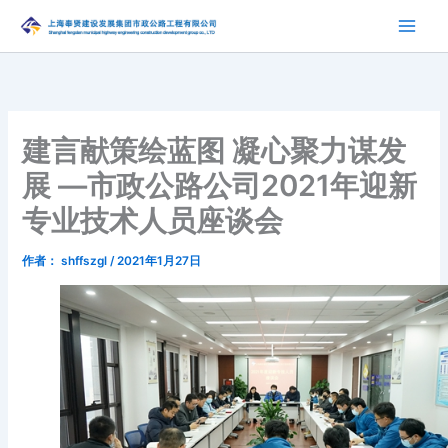
跳
至
内
容
建言献策绘蓝图 凝心聚力谋发
展 —市政公路公司2021年迎新
专业技术人员座谈会
作者：
shffszgl
/
2021年1月27日