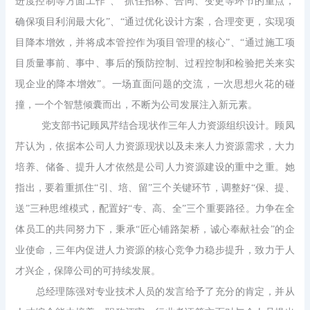
进度控制等方面工作
”、
“
抓住招标、合同、变更等环节的重点，
确保项目利润最大化
”、“
通过优化设计方案，合理变更，实现项
目降本增效，并将成本管控作为项目管理的核心
”、“
通过施工项
目质量事前、事中、事后的预防控制、过程控制和检验把关来实
现企业的降本增效
”。一场直面问题的交流，一次思想火花的碰
撞，一个个智慧倾囊而出，不断为公司发展注入新元素。
党支部书记顾凤芹结合现状作三年人力资源组织设计。顾凤
芹认为，依据本公司人力资源现状以及未来人力资源需求，大力
培养、储备、提升人才依然是公司人力资源建设的重中之重。她
指出，要着重抓住
“引、培、留”三个关键环节，调整好“保、提、
送”三种思维模式，配置好“专、高、全”三个重要路径。力争在全
体员工的共同努力下，秉承“匠心铺路架桥，诚心奉献社会”的企
业使命，三年内促进人力资源的核心竞争力稳步提升，致力于人
才兴企，保障公司的可持续发展。
总经理陈强对专业技术人员的发言给予了充分的肯定，并从