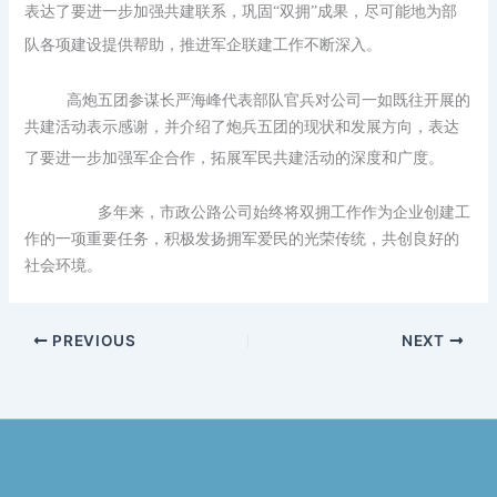
表达了要进一步加强共建联系，巩固
“双拥”成果，尽可能地为部
队各项建设提供帮助，推进军企联建工作不断深入。
高炮五团参谋长严海峰代表部队官兵对公司一如既往开展的
共建活动表示感谢，并介绍了炮兵五团的现状和发展方向，表达
了要进一步加强军企合作，拓展军民共建活动的深度和广度。
多年来，市政公路公司始终将双拥工作作为企业创建工
作的一项重要任务，积极发扬拥军爱民的光荣传统，共创良好的
社会环境。
PREVIOUS
NEXT