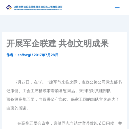
跳
至
内
容
开展军企联建 共创文明成果
作者：
shffszgl
/
2017年7月28日
7月27日，在“八一”建军节来临之际
，市政公路公司党支部书
记康健、工会主席杨瑛带着消暑慰问品，来到结对共建部队
——
预备役高炮五团，向冒暑坚守岗位、保家卫国的部队官兵表达了
由衷的感谢。
在高炮五团会议室，康健同志向结对官兵致以节日问候，并