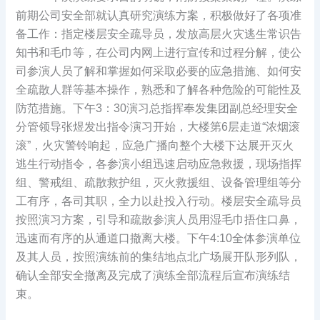
前期公司安全部就认真研究演练方案，积极做好了各项准
备工作：指定楼层安全疏导员，发放高层火灾逃生常识告
知书和毛巾等，在公司内网上进行宣传和过程分解，使公
司参演人员了解和掌握如何采取必要的应急措施、如何安
全疏散人群等基本操作，熟悉和了解各种危险的可能性及
防范措施。下午3：30演习总指挥奉发集团副总经理安全
分管领导张煜发出指令演习开始，大楼第6层走道“浓烟滚
滚”，火灾警铃响起，应急广播向整个大楼下达展开灭火
逃生行动指令，各参演小组迅速启动应急救援，现场指挥
组、警戒组、疏散救护组，灭火救援组、设备管理组等分
工有序，各司其职，全力以赴投入行动。楼层安全疏导员
按照演习方案，引导和疏散参演人员用湿毛巾捂住口鼻，
迅速而有序的从通道口撤离大楼。下午4:10全体参演单位
及其人员，按照演练前的集结地点北广场展开队形列队，
确认全部安全撤离及完成了演练全部流程后宣布演练结
束。