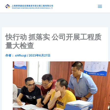
跳
至
内
容
快行动 抓落实 公司开展工程质
量大检查
作者：
shffszgl
/
2023年6月27日