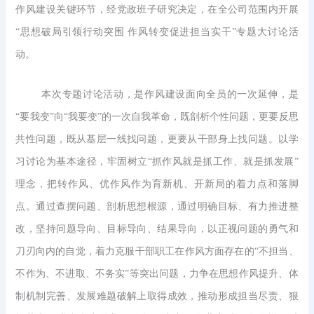
作风建设关键环节，经党政班子研究决定，在全公司范围内开展
“思想破局引领行动突围 作风转变促进担当实干”专题大讨论活
动。
本次专题讨论活动，是作风建设面向全员的一次延伸，是
“要我变”向“我要变”的一次自我革命，既剖析个性问题，更要反思
共性问题，既从基层一线找问题，更要从干部身上找问题。以学
习讨论为基本途径，牢固树立“抓作风就是抓工作、就是抓发展”
理念，把转作风、优作风作为育新机、开新局的着力点和落脚
点。通过查摆问题、剖析思想根源，通过明确目标、有力推进整
改，坚持问题导向、目标导向、结果导向，以正视问题的勇气和
刀刃向内的自觉，着力克服干部职工在作风方面存在的“不担当、
不作为、不进取、不务实”等突出问题，力争在思想作风提升、体
制机制完善、发展难题破解上取得成效，推动形成担当尽责、狠