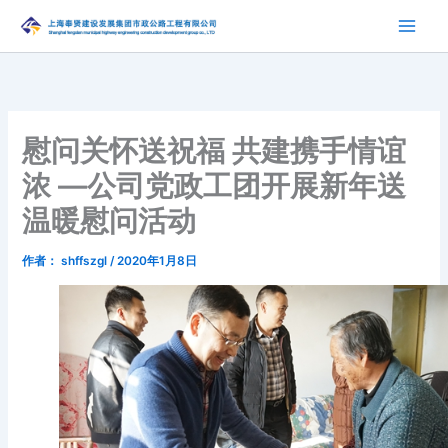
跳
至
内
容
慰问关怀送祝福 共建携手情谊
浓 —公司党政工团开展新年送
温暖慰问活动
作者：
shffszgl
/
2020年1月8日