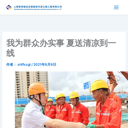
跳
至
内
容
我为群众办实事 夏送清凉到一
线
作者：
shffszgl
/
2021年8月9日