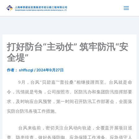
跳
至
内
容
打好防台“主动仗” 筑牢防汛“安
全堤”
作者：
shffszgl
/
2024年9月27日
9月，台风“贝碧嘉”“普拉桑”相继接踵而至。台风就是命
令，汛情就是号角，公司按照市、区防汛办和集团防汛指挥部要
求，及时响应台风预警，第一时间召开防汛工作部署会，全面落
实防台防汛各项工作措施。
台风来临前，密切关注台风动向轨迹，全覆盖开展项目巡
查、隐患排查，做好各项防御、应急保障工作准备。应急值守人