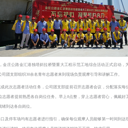
3日，金庄公路金汇港独塔斜拉桥暨重大工程示范工地综合活动正式启动，
公司团支部组织30余名青年志愿者来到现场负责观摩引导和讲解工作。
完成此次志愿者活动任务，公司团支部提前召开志愿者会议，分配落实每
位志愿者提前熟悉各自岗位任务。早上
8点整，穿上志愿者背心，佩戴好
就绪到达各自岗位。
路口及停车场均有志愿者进行指引，确保每位观摩人员能够第一时间到达