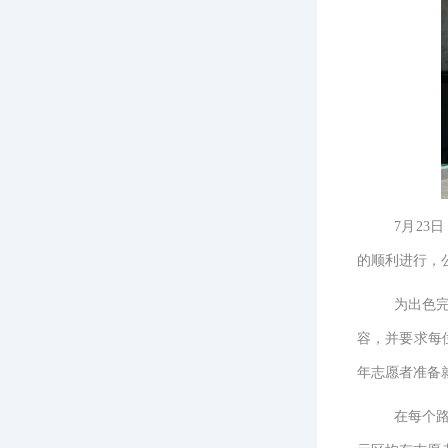
7月2
的顺利进行，
为出色
容，并要求每
年志愿者准备
在每个