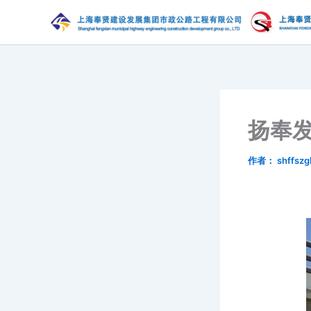
跳
至
内
容
扬奉发
作者：
shffszg