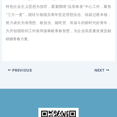
特色社会主义思想为指导，紧紧围绕“品质奉发”中心工作，聚焦
“三力一度”，团结引领团员青年坚定理想信念、练就过硬本领，
努力成长为有理想、敢担当、能吃苦、肯奋斗的新时代好青年，
为开创团组织工作新局面奉献青春智慧，为企业高质量发展贡献
磅礴青春力量。
PREVIOUS
NEXT