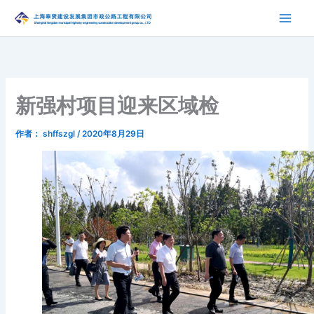
跳
至
内
容
新强村项目迎来区域检
作者：
shffszgl
/
2020年8月29日