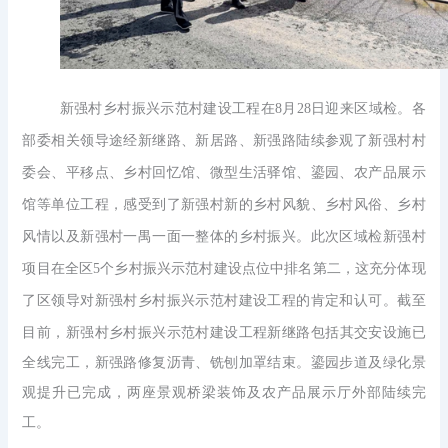
新强村乡村振兴示范村建设工程在
8月28日迎来区域检。各
部委相关领导途经新继路、新居路、新强路陆续参观了新强村村
委会、平移点、乡村回忆馆、微型生活驿馆、鎏园、农产品展示
馆等单位工程，感受到了新强村新的乡村风貌、乡村风俗、乡村
风情以及新强村一禺一面一整体的乡村振兴。此次区域检新强村
项目在全区5个乡村振兴示范村建设点位中排名第二，这充分体现
了区领导对新强村乡村振兴示范村建设工程的肯定和认可。截至
目前，新强村乡村振兴示范村建设工程
新继路包括其交安设施已
全线完工，新强路修复沥青、铣刨加罩结束。鎏园步道及绿化景
观提升已完成，两座景观桥梁装饰及农产品展示厅外部陆续完
工。