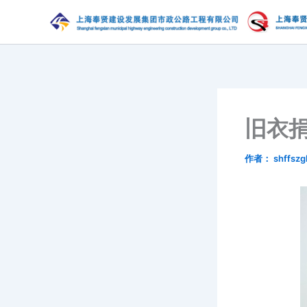
跳
至
内
容
旧衣
作者：
shffszg