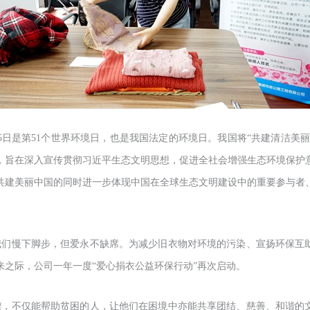
5日是第51个世界环境日，也是我国法定的环境日。我国将“共建清洁美丽
，旨在深入宣传贯彻习近平生态文明思想，促进全社会增强生态环境保护
共建美丽中国的同时进一步体现中国在全球生态文明建设中的重要参与者
我们慢下脚步，但爱永不缺席。为减少旧衣物对环境的污染、宣扬环保互
来之际，公司一年一度“爱心捐衣公益环保行动”再次启动。
赠，不仅能帮助贫困的人，让他们在困境中亦能共享团结、慈善、和谐的