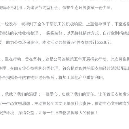
现循环再利用，为建设节约型社会、保护生态环境贡献一份力量。
议一经发布，就得到了全体干部职工的积极响应。上至领导班子，下至各
置整洁的衣物收拾整理，一袋袋装好，以无接触捐赠方式，自行拿到捐赠
，助力公益环保事业。本次活动共募得894件衣物共计666.8斤。
衣，重在行动，贵在坚持，这是公司连续第五年开展捐衣行动。此次募集
整理，交由专业公益机构分类处理。符合捐赠条件的旧衣物经过清洗消毒
符合捐赠条件的衣物经过分拣后，将加工其他产品重新利用。
衣，承载了我们的温暖；一份爱心，负载了我们的责任。让闲置旧衣焕发
近平生态文明思想，主动担起全国文明单位社会责任，推进生态文明教育
爱护环境、深情公益，让每一件旧衣物发挥最大的价值！