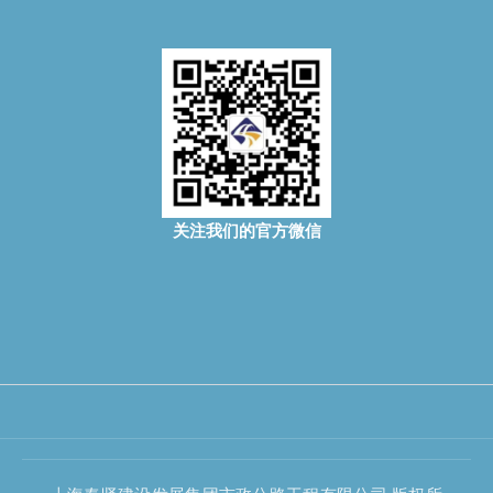
关注我们的官方微信